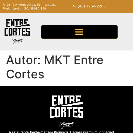
R. Doná Antônia Alves, 59 - Itaguaçu,
(48) 3954-2200
Florianópolis - SC, 88085-390,
Autor:
MKT Entre
Cortes
Restaurante frente-mar em Itaguaçu. Carnes premium, dry aged,